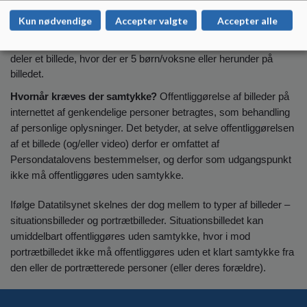
personale med på billederne, så skal de tagges ud fra samme
Kun nødvendige
Accepter valgte
Accepter alle
retningslinje, som er forklaret ovenfor med børn på billeder. Det
vil sige, at man kun skal tagge personale på billedet, hvis man
deler et billede, hvor der er 5 børn/voksne eller herunder på
billedet.
Hvornår kræves der samtykke?
Offentliggørelse af billeder på
internettet af genkendelige personer betragtes, som behandling
af personlige oplysninger. Det betyder, at selve offentliggørelsen
af et billede (og/eller video) derfor er omfattet af
Persondatalovens bestemmelser, og derfor som udgangspunkt
ikke må offentliggøres uden samtykke.
Ifølge Datatilsynet skelnes der dog mellem to typer af billeder –
situationsbilleder og portrætbilleder. Situationsbilledet kan
umiddelbart offentliggøres uden samtykke, hvor i mod
portrætbilledet ikke må offentliggøres uden et klart samtykke fra
den eller de portrætterede personer (eller deres forældre).