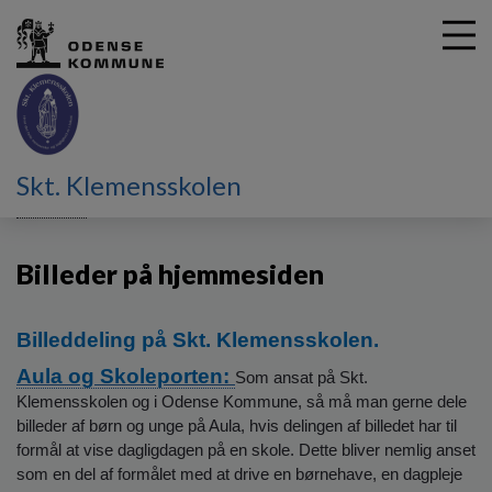
G
Skt. Klemensskolen
å
Principper
Billeder på hjemmesiden
t
i
Billeder på hjemmesiden
l
h
o
Billeddeling på Skt. Klemensskolen.
v
e
Aula og Skoleporten:
Som ansat på
Skt.
d
Klemensskolen og i Odense Kommune, så må man gerne dele
i
billeder af børn og unge på Aula, hvis delingen af billedet har til
n
formål at vise dagligdagen på en skole. Dette bliver nemlig anset
d
som en del af formålet med at drive en børnehave, en dagpleje
h