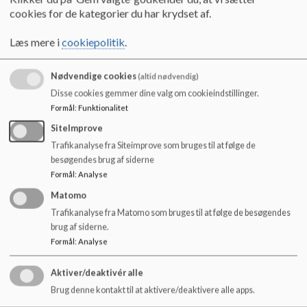
cookies for de kategorier du har krydset af.
Læs mere i
cookiepolitik
.
Nødvendige cookies
(altid nødvendig)
Disse cookies gemmer dine valg om cookieindstillinger.
Eksempel på billede der SKAL tagges.
Formål
:
Funktionalitet
SiteImprove
Trafikanalyse fra Siteimprove som bruges til at følge de
besøgendes brug af siderne
Formål
:
Analyse
Matomo
Eksempel på billede der IKKE skal tagges.
Trafikanalyse fra Matomo som bruges til at følge de besøgendes
brug af siderne.
HUSK: Når man deler et billede/video eller opretter et album, så
Formål
:
Analyse
skal man være helt sikker på, at det deles med den rigtige
gruppe (fx ”5.a” eller ”Brumbassestuen”). Der må ikke dele et
Aktiver/deaktivér alle
billede/album, der ikke er tilknyttet en gruppe.
Brug denne kontakt til at aktivere/deaktivere alle apps.
Skal personale tagges på billeder i Aula? Ja, hvis der er