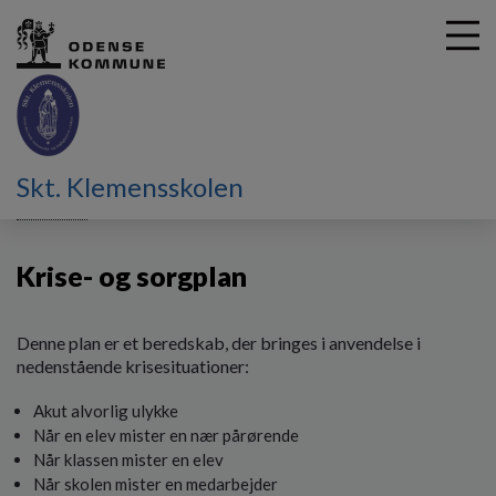
G
Skt. Klemensskolen
å
Principper
Krise- og sorgplan
t
i
Krise- og sorgplan
l
h
o
v
Denne plan er et beredskab, der bringes i anvendelse i
e
nedenstående krisesituationer:
d
Akut alvorlig ulykke
i
n
Når en elev mister en nær pårørende
d
Når klassen mister en elev
h
Når skolen mister en medarbejder