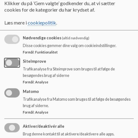
Klikker du på ’Gem valgte’ godkender du, at vi sætter
og problemer.
cookies for de kategorier du har krydset af.
Læs mere i
cookiepolitik
.
Når klassen mister en elev
Nødvendige cookies
(altid nødvendig)
Skolens ledelse/klasseteamet kontakter familien
Disse cookies gemmer dine valg om cookieindstillinger.
Skolens ledelse orienterer den samlede medarbejderstab
Formål
:
Funktionalitet
Klasseteamet orienterer klassen forældre
SiteImprove
Klassens primære lærere/pædagoger formidler og tager en
Trafikanalyse fra Siteimprove som bruges til at følge de
dialog med klassen
besøgendes brug af siderne
Skolens ledelse orienterer skolens øvrige klasser i
Formål
:
Analyse
afdelingen - mundtligt
Den/de berørte klasser bliver sammen i klassen sammen med
Matomo
de centrale personer (for at skabe åbenhed om det virkelige
Trafikanalyse fra Matomo som bruges til at følge de besøgendes
hændelsesforløb)
brug af siderne.
Skolens ledelse tilkalder ekstern krisehjælp om nødvendigt
Formål
:
Analyse
Skolen tager evt. kontakt til relevant ressourceperson som
PPR eller skolesundhedsplejerske vedr. tilbud om hjælp
Aktiver/deaktivér alle
Der flages på halv
Brug denne kontakt til at aktivere/deaktivere alle apps.