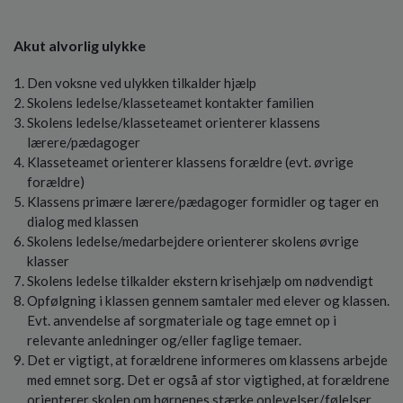
o
l
d
Akut alvorlig ulykke
e
t
Den voksne ved ulykken tilkalder hjælp
Skolens ledelse/klasseteamet kontakter familien
Skolens ledelse/klasseteamet orienterer klassens
lærere/pædagoger
Klasseteamet orienterer klassens forældre (evt. øvrige
forældre)
Klassens primære lærere/pædagoger formidler og tager en
dialog med klassen
Skolens ledelse/medarbejdere orienterer skolens øvrige
klasser
Skolens ledelse tilkalder ekstern krisehjælp om nødvendigt
Opfølgning i klassen gennem samtaler med elever og klassen.
Evt. anvendelse af sorgmateriale og tage emnet op i
relevante anledninger og/eller faglige temaer.
Det er vigtigt, at forældrene informeres om klassens arbejde
med emnet sorg. Det er også af stor vigtighed, at forældrene
orienterer skolen om børnenes stærke oplevelser/følelser