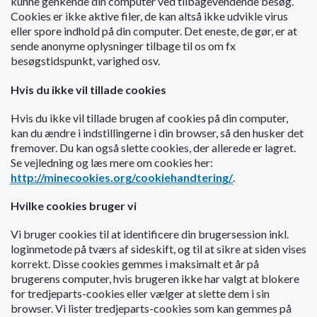
kunne genkende din computer ved tilbagevendende besøg.
o
Cookies er ikke aktive filer, de kan altså ikke udvikle virus
l
eller spore indhold på din computer. Det eneste, de gør, er at
d
sende anonyme oplysninger tilbage til os om fx
e
besøgstidspunkt, varighed osv.
t
Hvis du ikke vil tillade cookies
Hvis du ikke vil tillade brugen af cookies på din computer,
kan du ændre i indstillingerne i din browser, så den husker det
fremover. Du kan også slette cookies, der allerede er lagret.
Se vejledning og læs mere om cookies her:
http://minecookies.org/cookiehandtering/
.
Hvilke cookies bruger vi
Vi bruger cookies til at identificere din brugersession inkl.
loginmetode på tværs af sideskift, og til at sikre at siden vises
korrekt. Disse cookies gemmes i maksimalt et år på
brugerens computer, hvis brugeren ikke har valgt at blokere
for tredjeparts-cookies eller vælger at slette dem i sin
browser. Vi lister tredjeparts-cookies som kan gemmes på