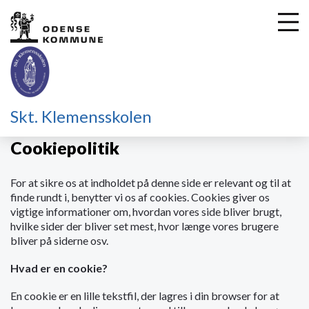
G
Skt. Klemensskolen
å
t
Cookiepolitik
i
l
For at sikre os at indholdet på denne side er relevant og til at
h
finde rundt i, benytter vi os af cookies. Cookies giver os
o
vigtige informationer om, hvordan vores side bliver brugt,
v
hvilke sider der bliver set mest, hvor længe vores brugere
e
bliver på siderne osv.
d
i
Hvad er en cookie?
n
d
En cookie er en lille tekstfil, der lagres i din browser for at
h