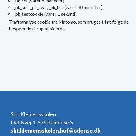
_pk_ref (varer 6 måneder).
_pk_ses, _pk_cvar, _pk_hsr (varer 30 minutter).
_pk_testcookie (varer 1 sekund).
Trafikanalyse cookie fra Matomo, som bruges til at følge de
besøgendes brug af siderne.
Skt. Klemensskolen
Dahlsvej 1, 5260 Odense S
skt.klemensskolen.buf@odense.dk