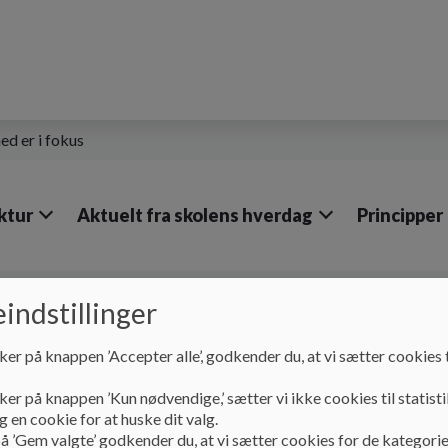
ed er i fokus
ktur
Aktuelt fra skolens hverdag
Principper
Skolen
Undervisningsmiljø
indstillinger
Undervisningsmiljø
ker på knappen ’Accepter alle’, godkender du, at vi sætter cookies t
ker på knappen ’Kun nødvendige,’ sætter vi ikke cookies til statisti
 en cookie for at huske dit valg.
Handleplan for undervisningsmiljøvurdering
å ’Gem valgte’ godkender du, at vi sætter cookies for de kategorie