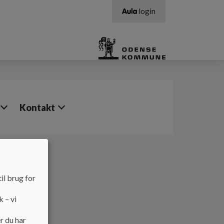
login
Kontakt
il brug for
k – vi
r du har