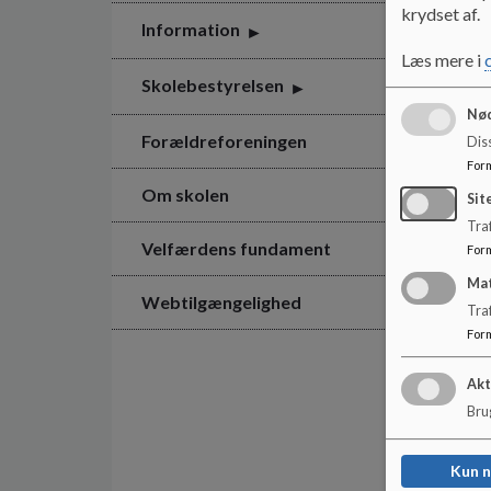
krydset af.
Information
Læs mere i
Skolebestyrelsen
Nød
Forældreforeningen
Dis
For
Om skolen
Sit
Traf
Velfærdens fundament
For
Ma
Webtilgængelighed
Tra
For
Akt
Brug
Kun 