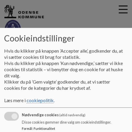
Cookieindstillinger
G
Skt. Klemensskolen
Hvis du klikker på knappen ’Accepter alle’, godkender du, at
å
Principper
Odense Kommunes strategier
vi sætter cookies til brug for statistik.
t
Hvis du klikker på knappen ’Kun nødvendige,’ sætter vi ikke
i
cookies til statistik – vi benytter dog en cookie for at huske
Odense Kommunes strategier
l
dit valg.
h
Klikker du på ’Gem valgte’ godkender du, at vi sætter
o
cookies for de kategorier du har krydset af.
v
I nedenstående menupunkter bliver man linket videre til
e
Odense Kommunes strategier.
Læs mere i
cookiepolitik
.
d
i
Nødvendige cookies
n
(altid nødvendig)
d
Disse cookies gemmer dine valg om cookieindstillinger.
h
Skt. Klemensskolen
Formål
:
Funktionalitet