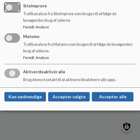
o
Dahlsvej 1, 5260 Odense S
SiteImprove
l
skt.klemensskolen.buf@odense.dk
Trafikanalyse fra Siteimprove som bruges til at følge de
d
besøgendes brug af siderne
+45 63757700
e
Formål
:
Analyse
t
Sitemap
Matomo
Trafikanalyse fra Matomo som bruges til at følge de besøgendes
brug af siderne.
Formål
:
Analyse
Cookie politik
Aktiver/deaktivér alle
Brug denne kontakt til at aktivere/deaktivere alle apps.
Kun nødvendige
Accepter valgte
Accepter alle