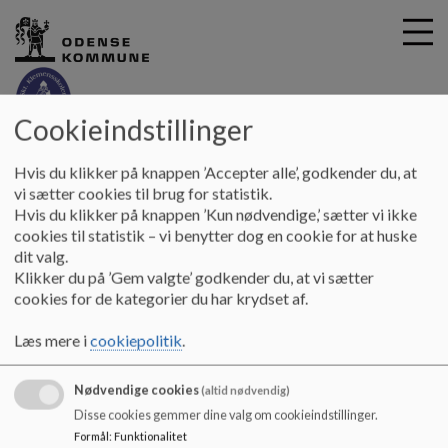
Cookieindstillinger
G
Skt. Klemensskolen
Hvis du klikker på knappen ’Accepter alle’, godkender du, at
å
Aktuelt fra skolens hverdag
SFO festival på Skt.
vi sætter cookies til brug for statistik.
t
Hvis du klikker på knappen ’Kun nødvendige,’ sætter vi ikke
Klemensskolen
i
cookies til statistik – vi benytter dog en cookie for at huske
l
dit valg.
h
SFO festival på Skt. Klemensskolen
Klikker du på ’Gem valgte’ godkender du, at vi sætter
o
cookies for de kategorier du har krydset af.
v
e
SFO festivallen er den 29. maj, hvorefter der vil komme
Læs mere i
cookiepolitik
.
d
billeder her på siden.
i
Nødvendige cookies
n
(altid nødvendig)
Programmet for festivallen ligger i dokumentet.
d
Disse cookies gemmer dine valg om cookieindstillinger.
h
Formål
:
Funktionalitet
Dokumenter