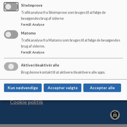
o
SiteImprove
Festivalprogram 2026 - A5 til Intra FOLDER.pdf
l
Trafikanalyse fra Siteimprove som bruges til at følge de
d
besøgendes brug af siderne
e
Formål
:
Analyse
t
Matomo
Trafikanalyse fra Matomo som bruges til at følge de besøgendes
Skt. Klemensskolen
brug af siderne.
Dahlsvej 1, 5260 Odense S
Formål
:
Analyse
skt.klemensskolen.buf@odense.dk
+45 63757700
Aktiver/deaktivér alle
Brug denne kontakt til at aktivere/deaktivere alle apps.
Sitemap
Kun nødvendige
Accepter valgte
Accepter alle
Cookie politik